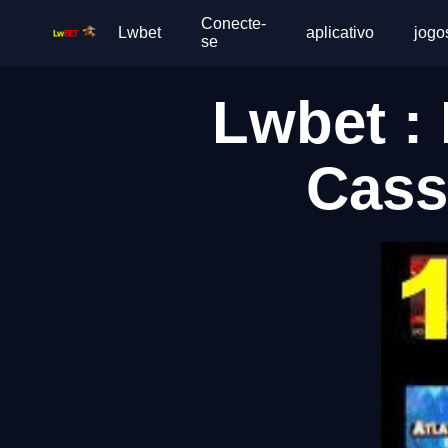
Conecte-
Lwbet
aplicativo
jogo
se
Lwbet :
Cass