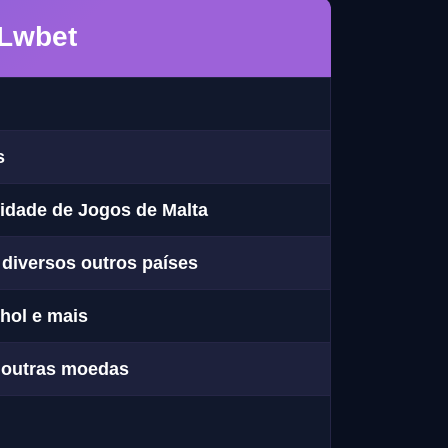
 Lwbet
s
idade de Jogos de Malta
 diversos outros países
hol e mais
s outras moedas