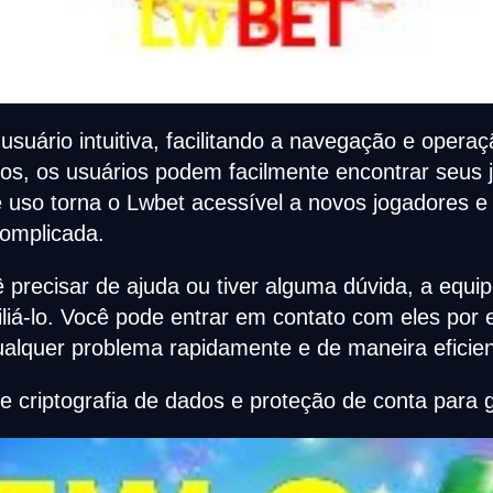
suário intuitiva, facilitando a navegação e opera
os, os usuários podem facilmente encontrar seus jo
e uso torna o Lwbet acessível a novos jogadores e
complicada.
ê precisar de ajuda ou tiver alguma dúvida, a equi
iá-lo. Você pode entrar em contato com eles por e-
qualquer problema rapidamente e de maneira eficien
e criptografia de dados e proteção de conta para 