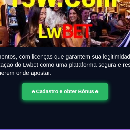
entos, com licenças que garantem sua legitimida
utação do Lwbet como uma plataforma segura e res
lherem onde apostar.
🔥Cadastro e obter Bônus🔥