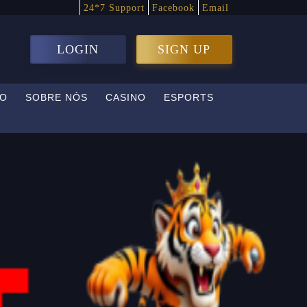
24*7 Support
Facebook
Email
LOGIN
SIGN UP
O
SOBRE NÓS
CASINO
ESPORTS