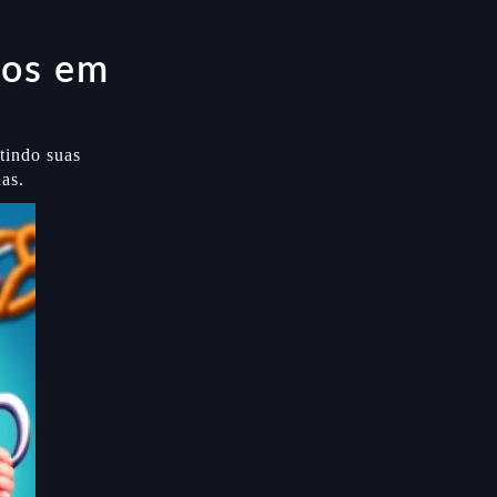
tos em
tindo suas
das.