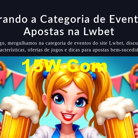
rando a Categoria de Even
Apostas na Lwbet
igo, mergulhamos na categoria de eventos do site Lwbet, discu
acterísticas, ofertas de jogos e dicas para apostas bem-sucedi