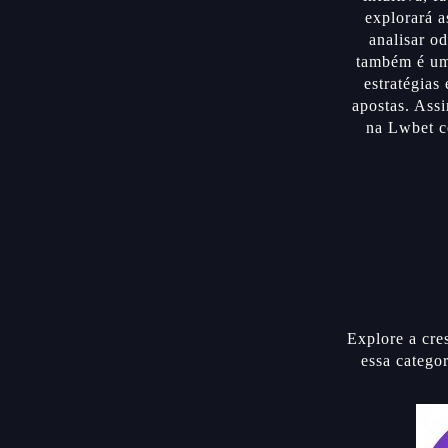
explorará a
analisar od
também é um 
estratégias
apostas. Ass
na Lwbet c
Explore a cre
essa catego