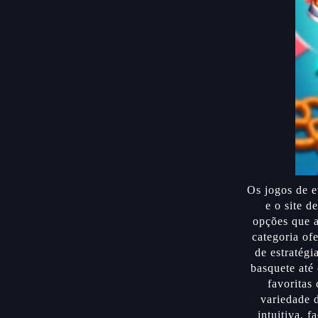
Os jogos de e
e o site 
opções que a
categoria of
de estratégi
basquete até
favoritas 
variedade 
intuitiva, 