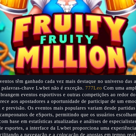
ventos têm ganhado cada vez mais destaque no universo das a
de palavras-chave Lwbet não é exceção.
777Leo
Com uma ampl
brangem eventos esportivos e outras competições ao redor d
erece aos apostadores a oportunidade de participar de um emo
a e previsão. Os eventos mais populares variam desde partidas
 campeonatos de eSports, permitindo que os usuários escolham
com base em estatísticas atualizadas e análises de especialist
de esportes, a interface da Lwbet proporciona uma experiência
facilitando a navegação e a colocação de apostas em tempo real.