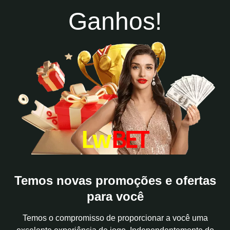
Ganhos!
Temos novas promoções e ofertas
para você
Temos o compromisso de proporcionar a você uma