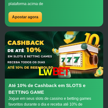
plataforma acima de
Apostar agora
Até 10% de Cashback em SLOTS e
BETTING GAME
Jogue em seus slots de cassino e betting games
favoritos durante o dia e receba até 10% de