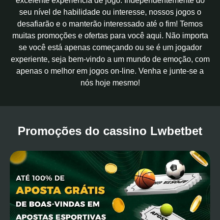
excelente experiência de jogo. Independentemente do
seu nível de habilidade ou interesse, nossos jogos o
desafiarão e o manterão interessado até o fim! Temos
muitas promoções e ofertas para você aqui. Não importa
se você está apenas começando ou se é um jogador
experiente, seja bem-vindo a um mundo de emoção, com
apenas o melhor em jogos on-line. Venha e junte-se a
nós hoje mesmo!
Promoções do cassino Lwbetbet