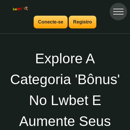
Conecte-se
Registro
Explore A
Categoria 'Bônus'
No Lwbet E
Aumente Seus