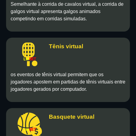
Semelhante à corrida de cavalos virtual, a corrida de
galgos virtual apresenta galgos animados
competindo em corridas simuladas.
Tênis virtual
os eventos de tênis virtual permitem que os
jogadores apostem em partidas de tênis virtuais entre
jogadores gerados por computador.
Basquete virtual