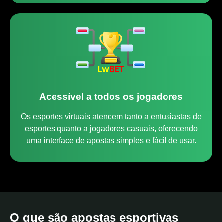
Acessível a todos os jogadores
Os esportes virtuais atendem tanto a entusiastas de
esportes quanto a jogadores casuais, oferecendo
uma interface de apostas simples e fácil de usar.
O que são apostas esportivas