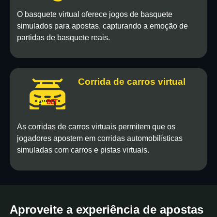
O basquete virtual oferece jogos de basquete
simulados para apostas, capturando a emoção de
partidas de basquete reais.
Corrida de carros virtual
As corridas de carros virtuais permitem que os
jogadores apostem em corridas automobilísticas
simuladas com carros e pistas virtuais.
Aproveite a experiência de apostas