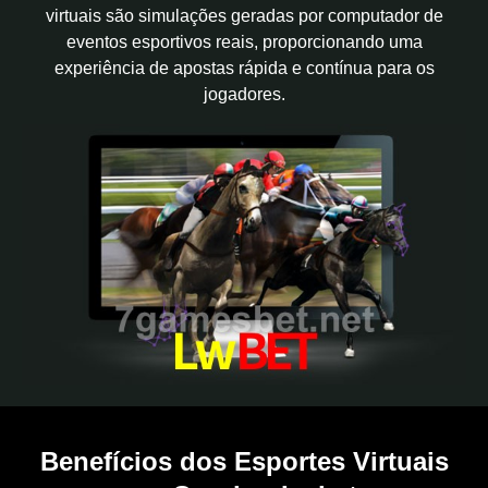
virtuais são simulações geradas por computador de
eventos esportivos reais, proporcionando uma
experiência de apostas rápida e contínua para os
jogadores.
Benefícios dos Esportes Virtuais