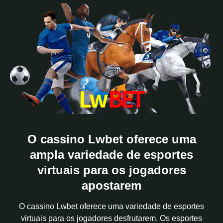
O cassino Lwbet oferece uma
ampla variedade de esportes
virtuais para os jogadores
apostarem
O cassino Lwbet oferece uma variedade de esportes
virtuais para os jogadores desfrutarem. Os esportes