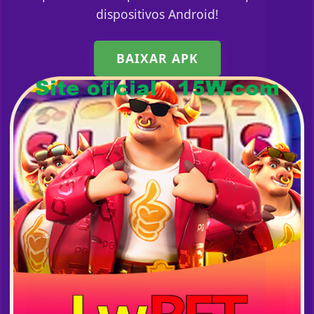
dispositivos Android!
BAIXAR APK