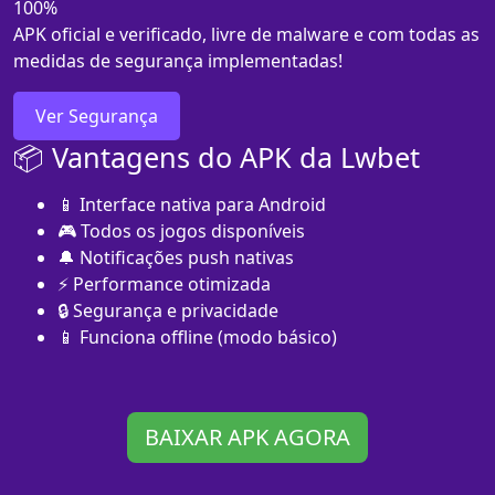
100%
APK oficial e verificado, livre de malware e com todas as
medidas de segurança implementadas!
Ver Segurança
📦 Vantagens do APK da Lwbet
📱 Interface nativa para Android
🎮 Todos os jogos disponíveis
🔔 Notificações push nativas
⚡ Performance otimizada
🔒 Segurança e privacidade
📱 Funciona offline (modo básico)
BAIXAR APK AGORA