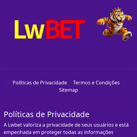
Políticas de Privacidade
Termos e Condições
Sitemap
Políticas de Privacidade
A Lwbet valoriza a privacidade de seus usuários e está
empenhada em proteger todas as informações