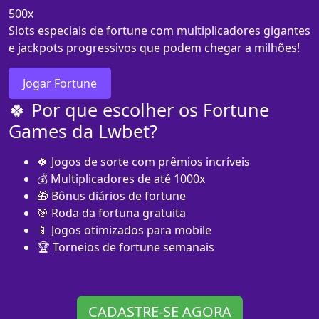
500x
Slots especiais de fortune com multiplicadores gigantes
e jackpots progressivos que podem chegar a milhões!
Jogar Fortune
🍀 Por que escolher os Fortune
Games da Lwbet?
🍀 Jogos de sorte com prêmios incríveis
💰 Multiplicadores de até 1000x
🎁 Bônus diários de fortune
🎯 Roda da fortuna gratuita
📱 Jogos otimizados para mobile
🏆 Torneios de fortune semanais
CADASTRE-SE AGORA