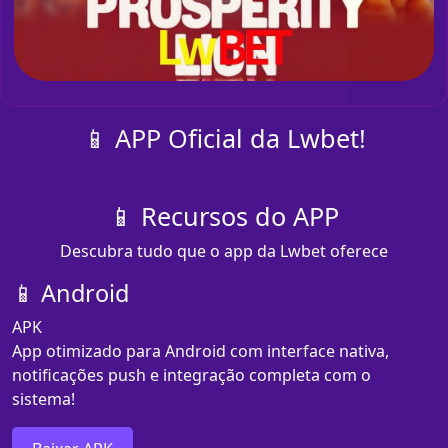
📱 APP Oficial da Lwbet!
📱 Recursos do APP
Descubra tudo que o app da Lwbet oferece
📱 Android
APK
App otimizado para Android com interface nativa,
notificações push e integração completa com o
sistema!